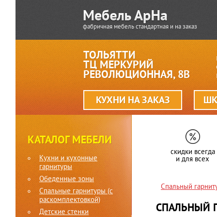
фабричная мебель стандартная и на заказ
ТОЛЬЯТТИ
ТЦ МЕРКУРИЙ
РЕВОЛЮЦИОННАЯ, 8В
КУХНИ НА ЗАКАЗ
ШК
КАТАЛОГ МЕБЕЛИ
скидки всегда
Кухни и кухонные
и для всех
гарнитуры
Обеденные зоны
Спальный гарнит
Спальные гарнитуры (c
раскомплектовкой)
СПАЛЬНЫЙ 
Детские стенки