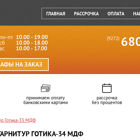
ГЛАВНАЯ
РАССРОЧКА
ОПЛАТА
НА
пн-пт
10.00 - 19.00
68
(9272)
сб
10.00 - 18.00
вс
10.00 - 17.00
АФЫ НА ЗАКАЗ
принимаем оплату
рассрочка
банковскими картами
без процентов
ур Готика-33 МДФ
ГАРНИТУР ГОТИКА-34 МДФ