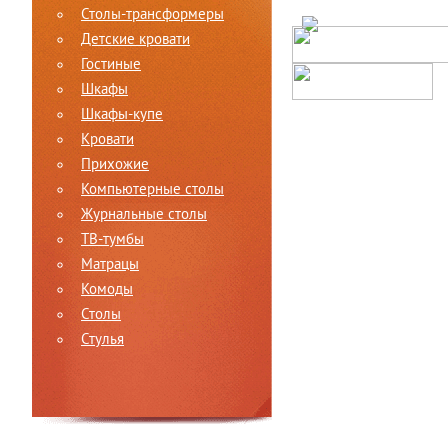
Столы-трансформеры
Детские кровати
Гостиные
Шкафы
Шкафы-купе
Кровати
Прихожие
Компьютерные столы
Журнальные столы
ТВ-тумбы
Матрацы
Комоды
Столы
Стулья