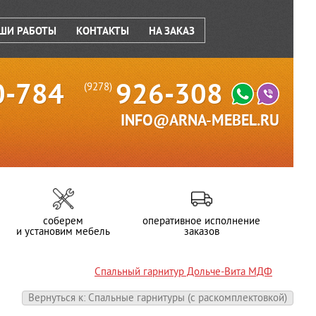
ШИ РАБОТЫ
КОНТАКТЫ
НА ЗАКАЗ
0-784
926-308
(9278)
INFO@ARNA-MEBEL.RU
соберем
оперативное исполнение
и установим мебель
заказов
Спальный гарнитур Дольче-Вита МДФ
Вернуться к: Спальные гарнитуры (c раскомплектовкой)