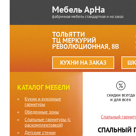
фабричная мебель стандартная и на заказ
ТОЛЬЯТТИ
ТЦ МЕРКУРИЙ
РЕВОЛЮЦИОННАЯ, 8В
КУХНИ НА ЗАКАЗ
ШК
КАТАЛОГ МЕБЕЛИ
скидки всегда
Кухни и кухонные
и для всех
гарнитуры
Обеденные зоны
Спальный гарниту
Спальные гарнитуры (c
раскомплектовкой)
СПАЛЬНЫЙ Г
Детские стенки