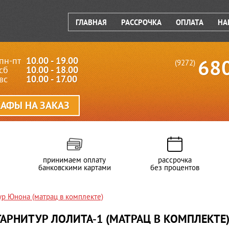
ГЛАВНАЯ
РАССРОЧКА
ОПЛАТА
НА
пн-пт
10.00 - 19.00
68
(9272)
сб
10.00 - 18.00
вс
10.00 - 17.00
АФЫ НА ЗАКАЗ
принимаем оплату
рассрочка
банковскими картами
без процентов
р Юнона (матрац в комплекте)
АРНИТУР ЛОЛИТА-1 (МАТРАЦ В КОМПЛЕКТЕ