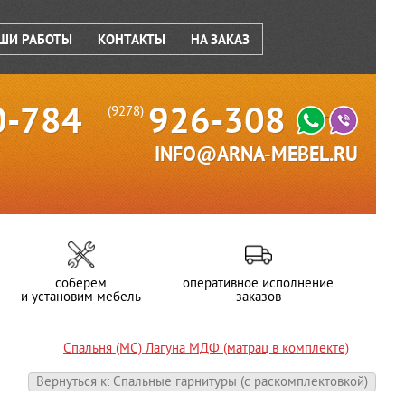
ШИ РАБОТЫ
КОНТАКТЫ
НА ЗАКАЗ
0-784
926-308
(9278)
INFO@ARNA-MEBEL.RU
соберем
оперативное исполнение
и установим мебель
заказов
Спальня (МС) Лагуна МДФ (матрац в комплекте)
Вернуться к: Спальные гарнитуры (c раскомплектовкой)
)