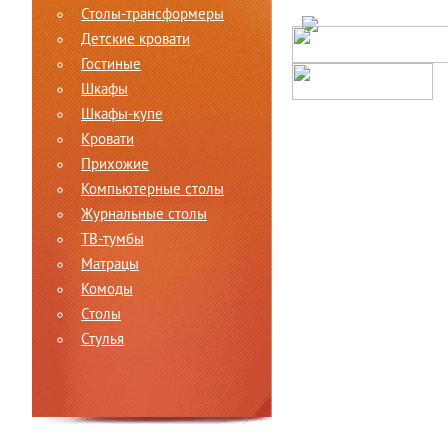
Столы-трансформеры
Детские кровати
Гостиные
Шкафы
Шкафы-купе
Кровати
Прихожие
Компьютерные столы
Журнальные столы
ТВ-тумбы
Матрацы
Комоды
Столы
Стулья