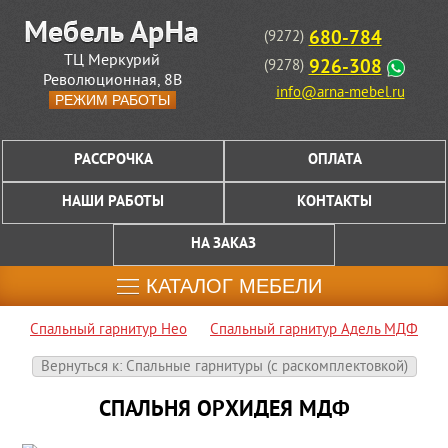
680-784
(9272)
ТЦ Меркурий
926-308
(9278)
Революционная, 8В
info@arna-mebel.ru
РЕЖИМ РАБОТЫ
РАССРОЧКА
ОПЛАТА
НАШИ РАБОТЫ
КОНТАКТЫ
НА ЗАКАЗ
КАТАЛОГ МЕБЕЛИ
Спальный гарнитур Нео
Спальный гарнитур Адель МДФ
Вернуться к: Спальные гарнитуры (c раскомплектовкой)
СПАЛЬНЯ ОРХИДЕЯ МДФ