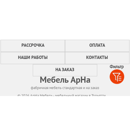
РАССРОЧКА
ОПЛАТА
НАШИ РАБОТЫ
КОНТАКТЫ
Фильтр
НА ЗАКАЗ
Мебель АрНа
фабричная мебель стандартная и на заказ
© 2026 АрНа Мебель - мебельный магазин в Тольятти
Политикa конфиденциальности
Для нормального функционирования сайта
мы используем технологию Cookies,
собираем информацию об IP адресе и местоположении посетителей.
Если Вы не согласны с этим, Вам следует прекратить пользование сайтом