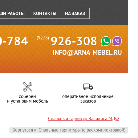
ШИ РАБОТЫ
КОНТАКТЫ
НА ЗАКАЗ
0-784
926-308
(9278)
INFO@ARNA-MEBEL.RU
соберем
оперативное исполнение
и установим мебель
заказов
Спальный гарнитур Василиса МДФ
Вернуться к: Спальные гарнитуры (c раскомплектовкой)