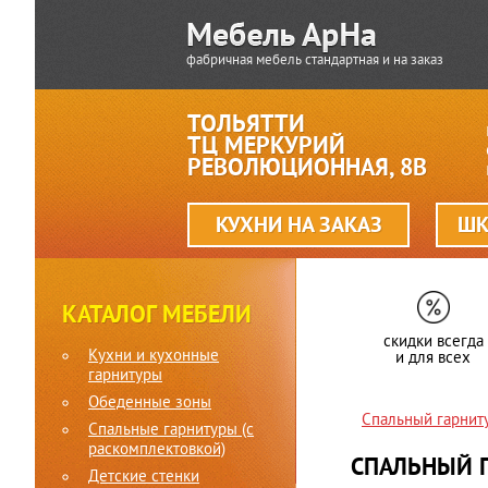
фабричная мебель стандартная и на заказ
ТОЛЬЯТТИ
ТЦ МЕРКУРИЙ
РЕВОЛЮЦИОННАЯ, 8В
КУХНИ НА ЗАКАЗ
ШК
КАТАЛОГ МЕБЕЛИ
скидки всегда
Кухни и кухонные
и для всех
гарнитуры
Обеденные зоны
Спальный гарнит
Спальные гарнитуры (c
раскомплектовкой)
СПАЛЬНЫЙ 
Детские стенки