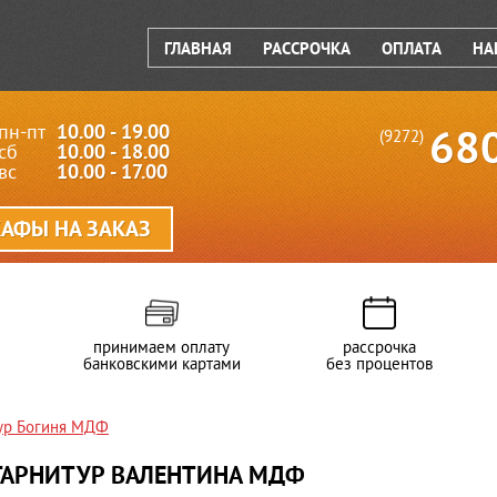
ГЛАВНАЯ
РАССРОЧКА
ОПЛАТА
НА
пн-пт
10.00 - 19.00
68
(9272)
сб
10.00 - 18.00
вс
10.00 - 17.00
АФЫ НА ЗАКАЗ
принимаем оплату
рассрочка
банковскими картами
без процентов
ур Богиня МДФ
ГАРНИТУР ВАЛЕНТИНА МДФ