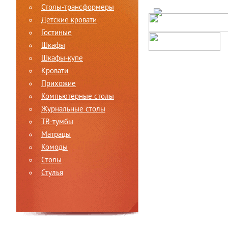
Столы-трансформеры
Детские кровати
Гостиные
Шкафы
Шкафы-купе
Кровати
Прихожие
Компьютерные столы
Журнальные столы
ТВ-тумбы
Матрацы
Комоды
Столы
Стулья