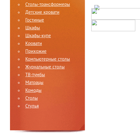
Столы-трансформеры
Детские кровати
Гостиные
Шкафы
Шкафы-купе
Кровати
Прихожие
Компьютерные столы
Журнальные столы
ТВ-тумбы
Матрацы
Комоды
Столы
Стулья