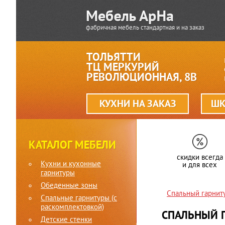
фабричная мебель стандартная и на заказ
ТОЛЬЯТТИ
ТЦ МЕРКУРИЙ
РЕВОЛЮЦИОННАЯ, 8В
КУХНИ НА ЗАКАЗ
ШК
КАТАЛОГ МЕБЕЛИ
скидки всегда
Кухни и кухонные
и для всех
гарнитуры
Обеденные зоны
Спальный гарнит
Спальные гарнитуры (c
раскомплектовкой)
СПАЛЬНЫЙ 
Детские стенки