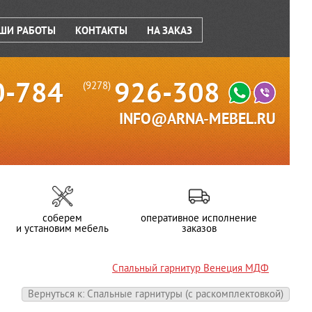
ШИ РАБОТЫ
КОНТАКТЫ
НА ЗАКАЗ
0-784
926-308
(9278)
INFO@ARNA-MEBEL.RU
соберем
оперативное исполнение
и установим мебель
заказов
Спальный гарнитур Венеция МДФ
Вернуться к: Спальные гарнитуры (c раскомплектовкой)