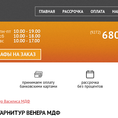
ГЛАВНАЯ
РАССРОЧКА
ОПЛАТА
НА
пн-пт
10.00 - 19.00
68
(9272)
сб
10.00 - 18.00
вс
10.00 - 17.00
АФЫ НА ЗАКАЗ
принимаем оплату
рассрочка
банковскими картами
без процентов
ур Василиса МДФ
ГАРНИТУР ВЕНЕРА МДФ