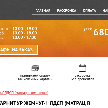
ГЛАВНАЯ
РАССРОЧКА
ОПЛАТА
НА
пн-пт
10.00 - 19.00
68
(9272)
сб
10.00 - 18.00
вс
10.00 - 17.00
АФЫ НА ЗАКАЗ
принимаем оплату
рассрочка
банковскими картами
без процентов
ва" ЛДСП (матрац в комплекте)
АРНИТУР ЖЕМЧУГ-1 ЛДСП (МАТРАЦ В