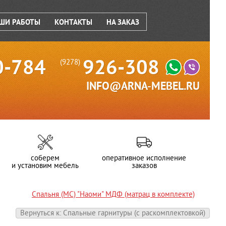
ШИ РАБОТЫ
КОНТАКТЫ
НА ЗАКАЗ
0-784
926-308
(9278)
INFO@ARNA-MEBEL.RU
соберем
оперативное исполнение
и установим мебель
заказов
Спальня (МС) "Наоми" МДФ (матрац в комплекте)
Вернуться к: Спальные гарнитуры (c раскомплектовкой)