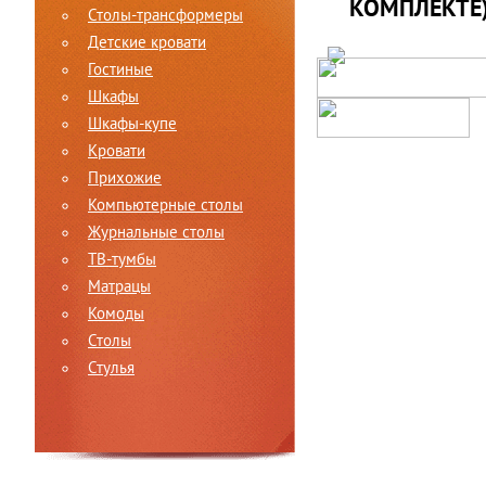
КОМПЛЕКТЕ
Столы-трансформеры
Детские кровати
Гостиные
Шкафы
Шкафы-купе
Кровати
Прихожие
Компьютерные столы
Журнальные столы
ТВ-тумбы
Матрацы
Комоды
Столы
Стулья