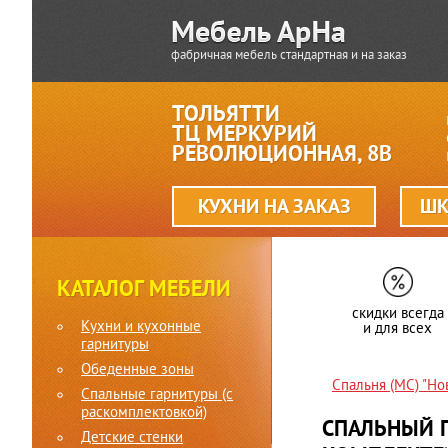
фабричная мебель стандартная и на заказ
ТОЛЬЯТТИ
ТЦ МЕРКУРИЙ
РЕВОЛЮЦИОННАЯ, 8В
КУХНИ НА ЗАКАЗ
ШК
КАТАЛОГ МЕБЕЛИ
скидки всегда
Кухни и кухонные
и для всех
гарнитуры
Обеденные зоны
Спальня (МС) "Но
Спальные гарнитуры (c
раскомплектовкой)
СПАЛЬНЫЙ Г
Детские стенки