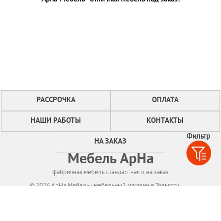
РАССРОЧКА
ОПЛАТА
НАШИ РАБОТЫ
КОНТАКТЫ
Фильтр
НА ЗАКАЗ
Мебель АрНа
фабричная мебель стандартная и на заказ
© 2026 АрНа Мебель - мебельный магазин в Тольятти
Политикa конфиденциальности
Для нормального функционирования сайта
мы используем технологию Cookies,
собираем информацию об IP адресе и местоположении посетителей.