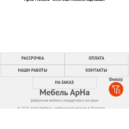
РАССРОЧКА
ОПЛАТА
НАШИ РАБОТЫ
КОНТАКТЫ
Фильтр
НА ЗАКАЗ
Мебель АрНа
фабричная мебель стандартная и на заказ
© 2026 АрНа Мебель - мебельный магазин в Тольятти
Политикa конфиденциальности
Для нормального функционирования сайта
мы используем технологию Cookies,
собираем информацию об IP адресе и местоположении посетителей.