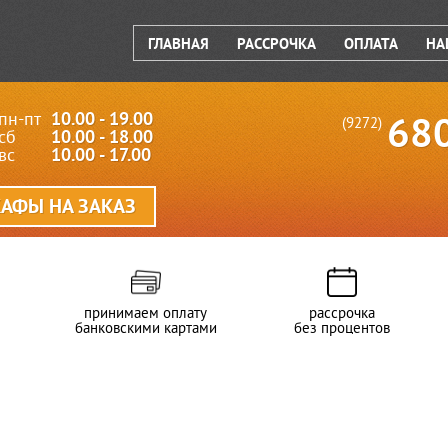
ГЛАВНАЯ
РАССРОЧКА
ОПЛАТА
НА
пн-пт
10.00 - 19.00
68
(9272)
сб
10.00 - 18.00
вс
10.00 - 17.00
АФЫ НА ЗАКАЗ
принимаем оплату
рассрочка
банковскими картами
без процентов