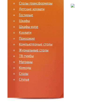
Столы-трансформеры
Детские кровати
Гостиные
Шкафы
Шкафы-купе
Кровати
Прихожие
Компьютерные столы
Журнальные столы
ТВ-тумбы
Матрацы
Комоды
Столы
Стулья