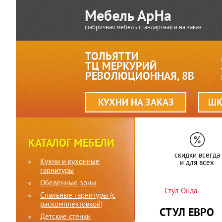
фабричная мебель стандартная и на заказ
ТОЛЬЯТТИ
ТЦ МЕРКУРИЙ
РЕВОЛЮЦИОННАЯ, 8В
КУХНИ НА ЗАКАЗ
ШК
КАТАЛОГ МЕБЕЛИ
скидки всегда
Кухни и кухонные
и для всех
гарнитуры
Обеденные зоны
Стул Онда
Спальные гарнитуры (c
раскомплектовкой)
СТУЛ ЕВРО
Детские стенки