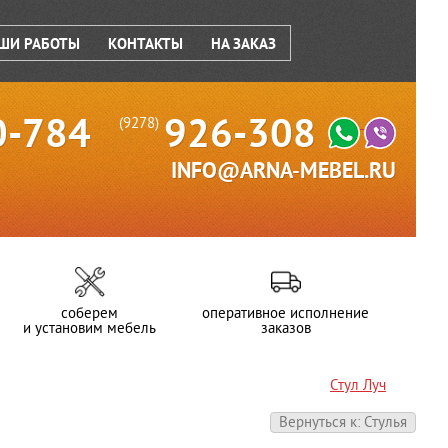
ШИ РАБОТЫ
КОНТАКТЫ
НА ЗАКАЗ
0-784
926-308
(9278)
INFO@ARNA-MEBEL.RU
соберем
оперативное исполнение
и установим мебель
заказов
Стул Луч
Вернуться к: Стулья