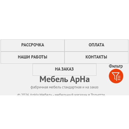
РАССРОЧКА
ОПЛАТА
НАШИ РАБОТЫ
КОНТАКТЫ
Фильтр
НА ЗАКАЗ
Мебель АрНа
фабричная мебель стандартная и на заказ
© 2026 АрНа Мебель - мебельный магазин в Тольятти
Политикa конфиденциальности
Для нормального функционирования сайта
мы используем технологию Cookies,
собираем информацию об IP адресе и местоположении посетителей.
Если Вы не согласны с этим, Вам следует прекратить пользование сайтом