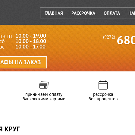
ГЛАВНАЯ
РАССРОЧКА
ОПЛАТА
НА
пн-пт
10.00 - 19.00
68
(9272)
сб
10.00 - 18.00
вс
10.00 - 17.00
АФЫ НА ЗАКАЗ
принимаем оплату
рассрочка
банковскими картами
без процентов
Я КРУГ