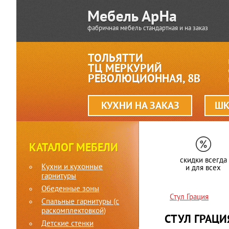
фабричная мебель стандартная и на заказ
ТОЛЬЯТТИ
ТЦ МЕРКУРИЙ
РЕВОЛЮЦИОННАЯ, 8В
КУХНИ НА ЗАКАЗ
ШК
КАТАЛОГ МЕБЕЛИ
скидки всегда
Кухни и кухонные
и для всех
гарнитуры
Обеденные зоны
Стул Грация
Спальные гарнитуры (c
раскомплектовкой)
СТУЛ ГРАЦИ
Детские стенки