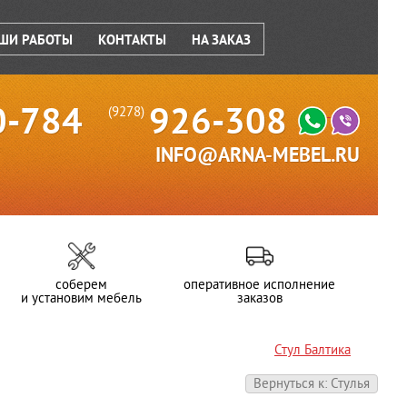
ШИ РАБОТЫ
КОНТАКТЫ
НА ЗАКАЗ
0-784
926-308
(9278)
INFO@ARNA-MEBEL.RU
соберем
оперативное исполнение
и установим мебель
заказов
Стул Балтика
Вернуться к: Стулья