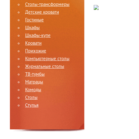
Столы-трансформеры
Детские кровати
Гостиные
Шкафы
Шкафы-купе
Кровати
Прихожие
Компьютерные столы
Журнальные столы
ТВ-тумбы
Матрацы
Комоды
Столы
Стулья