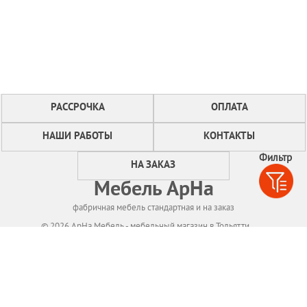
РАССРОЧКА
ОПЛАТА
НАШИ РАБОТЫ
КОНТАКТЫ
Фильтр
НА ЗАКАЗ
Мебель АрНа
фабричная мебель стандартная и на заказ
© 2026 АрНа Мебель - мебельный магазин в Тольятти
Политикa конфиденциальности
Для нормального функционирования сайта
мы используем технологию Cookies,
собираем информацию об IP адресе и местоположении посетителей.
Если Вы не согласны с этим, Вам следует прекратить пользование сайтом