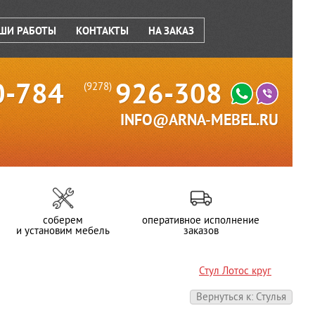
ШИ РАБОТЫ
КОНТАКТЫ
НА ЗАКАЗ
0-784
926-308
(9278)
INFO@ARNA-MEBEL.RU
соберем
оперативное исполнение
и установим мебель
заказов
Стул Лотос круг
Вернуться к: Стулья