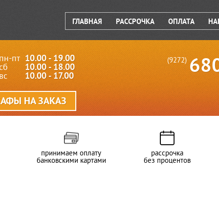
ГЛАВНАЯ
РАССРОЧКА
ОПЛАТА
НА
пн-пт
10.00 - 19.00
68
(9272)
сб
10.00 - 18.00
вс
10.00 - 17.00
АФЫ НА ЗАКАЗ
принимаем оплату
рассрочка
банковскими картами
без процентов