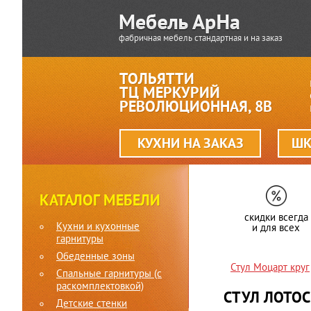
фабричная мебель стандартная и на заказ
ТОЛЬЯТТИ
ТЦ МЕРКУРИЙ
РЕВОЛЮЦИОННАЯ, 8В
КУХНИ НА ЗАКАЗ
ШК
КАТАЛОГ МЕБЕЛИ
скидки всегда
Кухни и кухонные
и для всех
гарнитуры
Обеденные зоны
Стул Моцарт круг
Спальные гарнитуры (c
раскомплектовкой)
СТУЛ ЛОТОС
Детские стенки