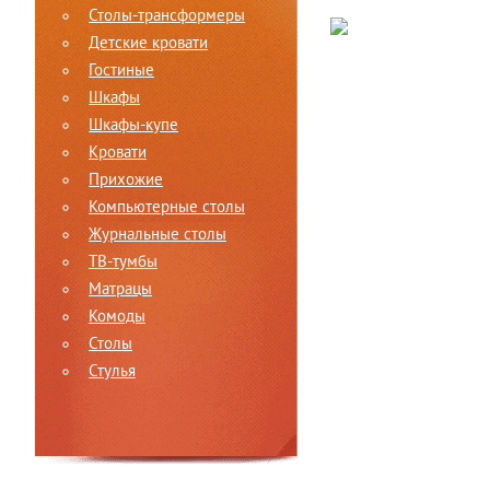
Столы-трансформеры
Детские кровати
Гостиные
Шкафы
Шкафы-купе
Кровати
Прихожие
Компьютерные столы
Журнальные столы
ТВ-тумбы
Матрацы
Комоды
Столы
Стулья