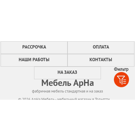
РАССРОЧКА
ОПЛАТА
НАШИ РАБОТЫ
КОНТАКТЫ
Фильтр
НА ЗАКАЗ
Мебель АрНа
фабричная мебель стандартная и на заказ
© 2026 АрНа Мебель - мебельный магазин в Тольятти
Политикa конфиденциальности
Для нормального функционирования сайта
мы используем технологию Cookies,
собираем информацию об IP адресе и местоположении посетителей.
Если Вы не согласны с этим, Вам следует прекратить пользование сайтом