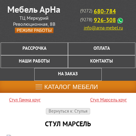
680-784
(9272)
ТЦ Меркурий
926-308
(9278)
Революционная, 8В
info@arna-mebel.ru
РЕЖИМ РАБОТЫ
РАССРОЧКА
ОПЛАТА
НАШИ РАБОТЫ
КОНТАКТЫ
НА ЗАКАЗ
КАТАЛОГ МЕБЕЛИ
Стул Гамма круг
Стул Марсель круг
Вернуться к: Стулья
СТУЛ МАРСЕЛЬ