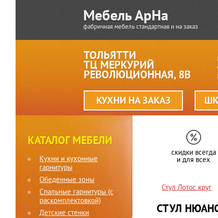
фабричная мебель стандартная и на заказ
ТОЛЬЯТТИ
ТЦ МЕРКУРИЙ
РЕВОЛЮЦИОННАЯ, 8В
КУХНИ НА ЗАКАЗ
ШК
КАТАЛОГ МЕБЕЛИ
скидки всегда
Кухни и кухонные
и для всех
гарнитуры
Обеденные зоны
Стул Лотос круг
Спальные гарнитуры (c
раскомплектовкой)
СТУЛ НЮАН
Детские стенки