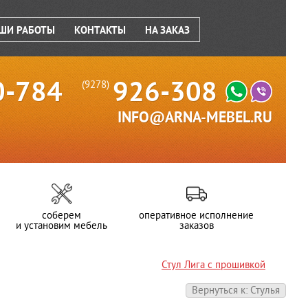
ШИ РАБОТЫ
КОНТАКТЫ
НА ЗАКАЗ
0-784
926-308
(9278)
INFO@ARNA-MEBEL.RU
соберем
оперативное исполнение
и установим мебель
заказов
Стул Лига с прошивкой
Вернуться к: Стулья