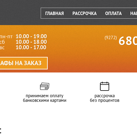
ГЛАВНАЯ
РАССРОЧКА
ОПЛАТА
НА
пн-пт
10.00 - 19.00
68
(9272)
сб
10.00 - 18.00
вс
10.00 - 17.00
АФЫ НА ЗАКАЗ
принимаем оплату
рассрочка
банковскими картами
без процентов
С