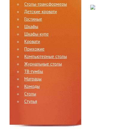
Столы-трансформеры
Детские кровати
Гостиные
Шкафы
Шкафы-купе
Кровати
Прихожие
Компьютерные столы
Журнальные столы
ТВ-тумбы
Матрацы
Комоды
Столы
Стулья