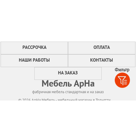
РАССРОЧКА
ОПЛАТА
НАШИ РАБОТЫ
КОНТАКТЫ
Фильтр
НА ЗАКАЗ
Мебель АрНа
фабричная мебель стандартная и на заказ
© 2026 АрНа Мебель - мебельный магазин в Тольятти
Политикa конфиденциальности
Для нормального функционирования сайта
мы используем технологию Cookies,
собираем информацию об IP адресе и местоположении посетителей.
Если Вы не согласны с этим, Вам следует прекратить пользование сайтом