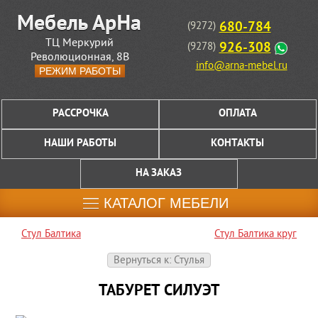
680-784
(9272)
ТЦ Меркурий
926-308
(9278)
Революционная, 8В
info@arna-mebel.ru
РЕЖИМ РАБОТЫ
РАССРОЧКА
ОПЛАТА
НАШИ РАБОТЫ
КОНТАКТЫ
НА ЗАКАЗ
КАТАЛОГ МЕБЕЛИ
Стул Балтика
Стул Балтика круг
Вернуться к: Стулья
ТАБУРЕТ СИЛУЭТ