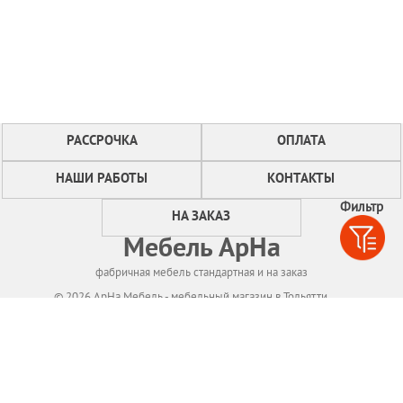
РАССРОЧКА
ОПЛАТА
НАШИ РАБОТЫ
КОНТАКТЫ
Фильтр
НА ЗАКАЗ
Мебель АрНа
фабричная мебель стандартная и на заказ
© 2026 АрНа Мебель - мебельный магазин в Тольятти
Политикa конфиденциальности
Для нормального функционирования сайта
мы используем технологию Cookies,
собираем информацию об IP адресе и местоположении посетителей.
Если Вы не согласны с этим, Вам следует прекратить пользование сайтом