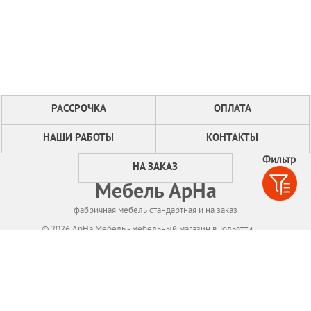
РАССРОЧКА
ОПЛАТА
НАШИ РАБОТЫ
КОНТАКТЫ
Фильтр
НА ЗАКАЗ
Мебель АрНа
фабричная мебель стандартная и на заказ
© 2026 АрНа Мебель - мебельный магазин в Тольятти
Политикa конфиденциальности
Для нормального функционирования сайта
мы используем технологию Cookies,
собираем информацию об IP адресе и местоположении посетителей.
Если Вы не согласны с этим, Вам следует прекратить пользование сайтом