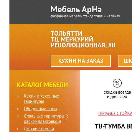
фабричная мебель стандартная и на заказ
ТОЛЬЯТТИ
ТЦ МЕРКУРИЙ
РЕВОЛЮЦИОННАЯ, 8В
КУХНИ НА ЗАКАЗ
ШК
КАТАЛОГ МЕБЕЛИ
скидки всегда
Кухни и кухонные
и для всех
гарнитуры
Обеденные зоны
ТВ-тумба СТОЙКА
Спальные гарнитуры (c
раскомплектовкой)
ТВ-ТУМБА В
Детские стенки