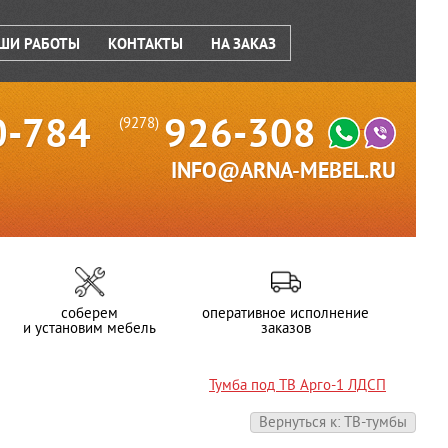
ШИ РАБОТЫ
КОНТАКТЫ
НА ЗАКАЗ
0-784
926-308
(9278)
INFO@ARNA-MEBEL.RU
соберем
оперативное исполнение
и установим мебель
заказов
Тумба под ТВ Арго-1 ЛДСП
Вернуться к: ТВ-тумбы