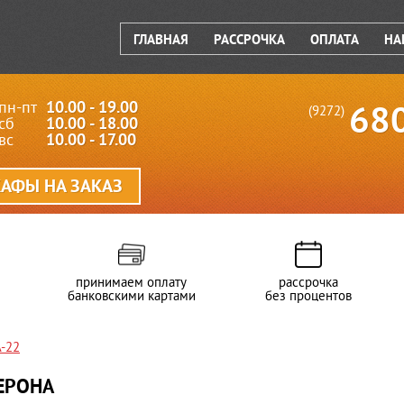
ГЛАВНАЯ
РАССРОЧКА
ОПЛАТА
НА
пн-пт
10.00 - 19.00
68
(9272)
сб
10.00 - 18.00
вс
10.00 - 17.00
АФЫ НА ЗАКАЗ
принимаем оплату
рассрочка
банковскими картами
без процентов
-22
ЕРОНА