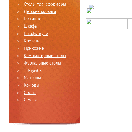
Столы-трансформеры
Детские кровати
Гостиные
Шкафы
Шкафы-купе
Кровати
Прихожие
Компьютерные столы
Журнальные столы
ТВ-тумбы
Матрацы
Комоды
Столы
Стулья