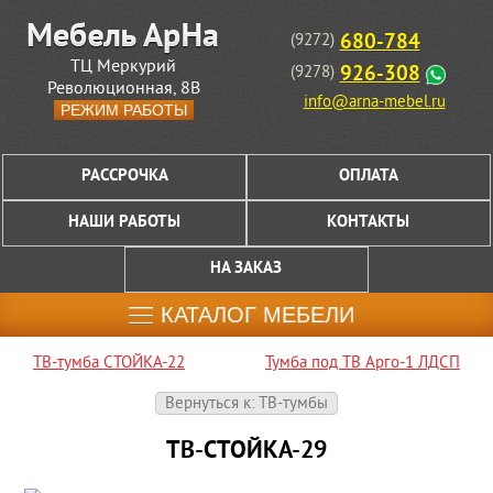
680-784
(9272)
ТЦ Меркурий
926-308
(9278)
Революционная, 8В
info@arna-mebel.ru
РЕЖИМ РАБОТЫ
РАССРОЧКА
ОПЛАТА
НАШИ РАБОТЫ
КОНТАКТЫ
НА ЗАКАЗ
КАТАЛОГ МЕБЕЛИ
ТВ-тумба СТОЙКА-22
Тумба под ТВ Арго-1 ЛДСП
Вернуться к: ТВ-тумбы
ТВ-СТОЙКА-29