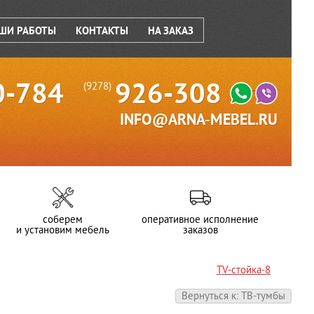
ШИ РАБОТЫ
КОНТАКТЫ
НА ЗАКАЗ
0-784
926-308
(9278)
INFO@ARNA-MEBEL.RU
соберем
оперативное исполнение
и установим мебель
заказов
TV-стойка-8
Вернуться к: ТВ-тумбы