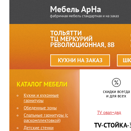
фабричная мебель стандартная и на заказ
ТОЛЬЯТТИ
ТЦ МЕРКУРИЙ
РЕВОЛЮЦИОННАЯ, 8В
КУХНИ НА ЗАКАЗ
ШК
КАТАЛОГ МЕБЕЛИ
скидки всегда
Кухни и кухонные
и для всех
гарнитуры
Обеденные зоны
TV овал+двд
Спальные гарнитуры (c
раскомплектовкой)
TV-СТОЙКА-
Детские стенки