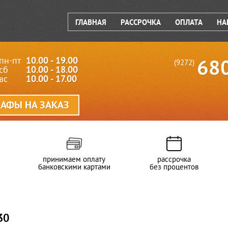
ГЛАВНАЯ
РАССРОЧКА
ОПЛАТА
НА
пн-пт
10.00 - 19.00
68
(9272)
сб
10.00 - 18.00
вс
10.00 - 17.00
АФЫ НА ЗАКАЗ
принимаем оплату
рассрочка
банковскими картами
без процентов
30