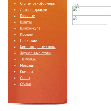
Столы-трансформеры
Детские кровати
Гостиные
Шкафы
Шкафы-купе
Кровати
Прихожие
Компьютерные столы
Журнальные столы
ТВ-тумбы
Матрацы
Комоды
Столы
Стулья