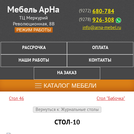
680-784
(9272)
ТЦ Меркурий
926-308
(9278)
Революционная, 8В
info@arna-mebel.ru
РЕЖИМ РАБОТЫ
РАССРОЧКА
ОПЛАТА
НАШИ РАБОТЫ
КОНТАКТЫ
НА ЗАКАЗ
КАТАЛОГ МЕБЕЛИ
Стол 46
Стол "Бабочка"
Вернуться к: Журнальные столы
СТОЛ-10