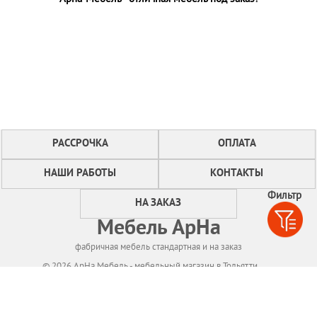
РАССРОЧКА
ОПЛАТА
НАШИ РАБОТЫ
КОНТАКТЫ
Фильтр
НА ЗАКАЗ
Мебель АрНа
фабричная мебель стандартная и на заказ
© 2026 АрНа Мебель - мебельный магазин в Тольятти
Политикa конфиденциальности
Для нормального функционирования сайта
мы используем технологию Cookies,
собираем информацию об IP адресе и местоположении посетителей.