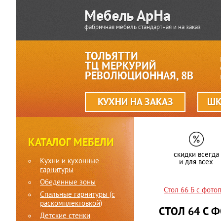
фабричная мебель стандартная и на заказ
ТОЛЬЯТТИ
ТЦ МЕРКУРИЙ
РЕВОЛЮЦИОННАЯ, 8В
КУХНИ НА ЗАКАЗ
ШК
КАТАЛОГ МЕБЕЛИ
скидки всегда
Кухни и кухонные
и для всех
гарнитуры
Обеденные зоны
Стол 66 Б с фото
Спальные гарнитуры (c
раскомплектовкой)
СТОЛ 64 С 
Детские стенки