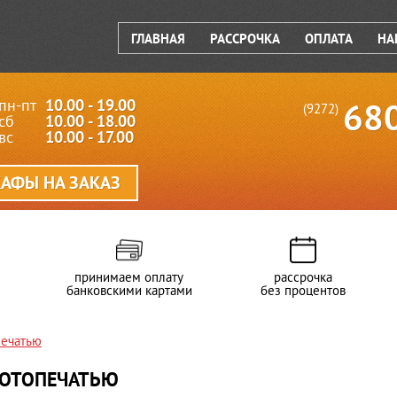
ГЛАВНАЯ
РАССРОЧКА
ОПЛАТА
НА
пн-пт
10.00 - 19.00
68
(9272)
сб
10.00 - 18.00
вс
10.00 - 17.00
АФЫ НА ЗАКАЗ
принимаем оплату
рассрочка
банковскими картами
без процентов
печатью
ФОТОПЕЧАТЬЮ