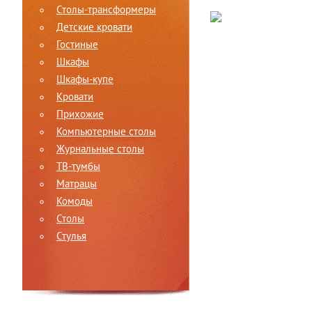
Столы-трансформеры
Детские кровати
Гостиные
Шкафы
Шкафы-купе
Кровати
Прихожие
Компьютерные столы
Журнальные столы
ТВ-тумбы
Матрацы
Комоды
Столы
Стулья