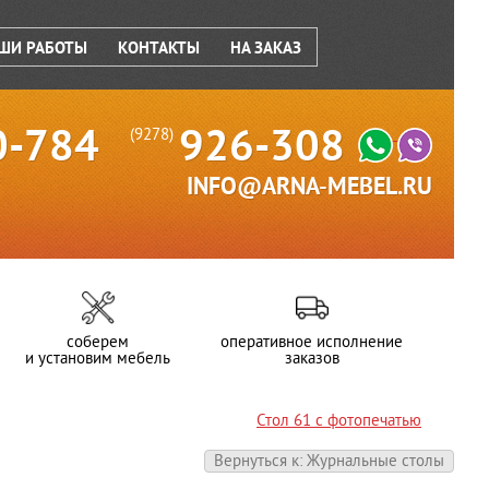
ШИ РАБОТЫ
КОНТАКТЫ
НА ЗАКАЗ
0-784
926-308
(9278)
INFO@ARNA-MEBEL.RU
соберем
оперативное исполнение
и установим мебель
заказов
Стол 61 с фотопечатью
Вернуться к: Журнальные столы