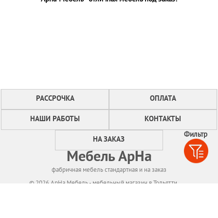
РАССРОЧКА
ОПЛАТА
НАШИ РАБОТЫ
КОНТАКТЫ
Фильтр
НА ЗАКАЗ
Мебель АрНа
фабричная мебель стандартная и на заказ
© 2026 АрНа Мебель - мебельный магазин в Тольятти
Политикa конфиденциальности
Для нормального функционирования сайта
мы используем технологию Cookies,
собираем информацию об IP адресе и местоположении посетителей.