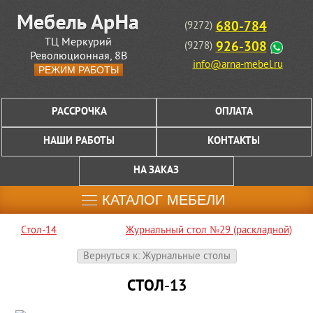
680-784
(9272)
ТЦ Меркурий
926-308
(9278)
Революционная, 8В
info@arna-mebel.ru
РЕЖИМ РАБОТЫ
РАССРОЧКА
ОПЛАТА
НАШИ РАБОТЫ
КОНТАКТЫ
НА ЗАКАЗ
КАТАЛОГ МЕБЕЛИ
Стол-14
Журнальный стол №29 (раскладной)
Вернуться к: Журнальные столы
СТОЛ-13