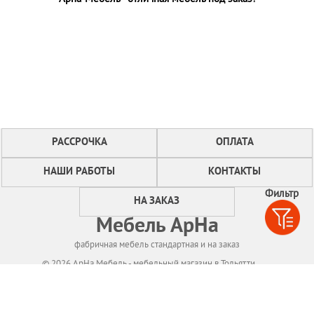
РАССРОЧКА
ОПЛАТА
НАШИ РАБОТЫ
КОНТАКТЫ
Фильтр
НА ЗАКАЗ
Мебель АрНа
фабричная мебель стандартная и на заказ
© 2026 АрНа Мебель - мебельный магазин в Тольятти
Политикa конфиденциальности
Для нормального функционирования сайта
мы используем технологию Cookies,
собираем информацию об IP адресе и местоположении посетителей.