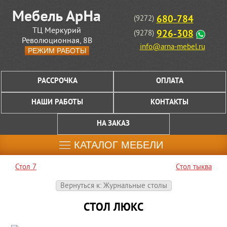
680-784
(9272)
ТЦ Меркурий
926-308
(9278)
Революционная, 8В
info@arna-mebel.ru
РЕЖИМ РАБОТЫ
РАССРОЧКА
ОПЛАТА
НАШИ РАБОТЫ
КОНТАКТЫ
НА ЗАКАЗ
КАТАЛОГ МЕБЕЛИ
Стол 7
Стол тыква
Вернуться к: Журнальные столы
СТОЛ ЛЮКС