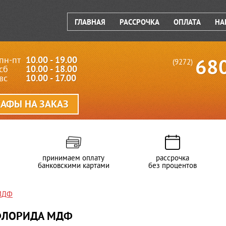
ГЛАВНАЯ
РАССРОЧКА
ОПЛАТА
НА
пн-пт
10.00 - 19.00
68
(9272)
сб
10.00 - 18.00
вс
10.00 - 17.00
АФЫ НА ЗАКАЗ
принимаем оплату
рассрочка
банковскими картами
без процентов
 МДФ
ФЛОРИДА МДФ