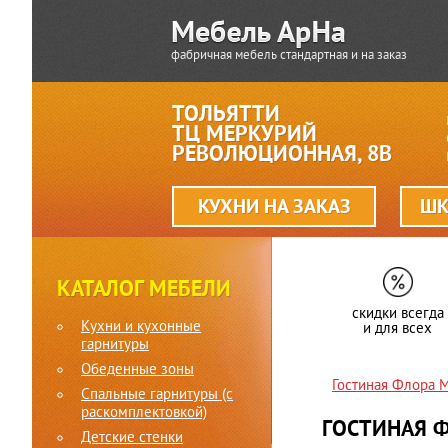
фабричная мебель стандартная и на заказ
ТОЛЬЯТТИ
ТЦ МЕРКУРИЙ
РЕВОЛЮЦИОННАЯ, 8В
КУХНИ НА ЗАКАЗ
ШК
КАТАЛОГ МЕБЕЛИ
скидки всегда
Кухни и кухонные
и для всех
гарнитуры
Обеденные зоны
Гостиная Флора
Спальные гарнитуры (c
раскомплектовкой)
ГОСТИНАЯ 
Детские стенки