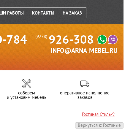
ШИ РАБОТЫ
КОНТАКТЫ
НА ЗАКАЗ
0-784
926-308
(9278)
INFO@ARNA-MEBEL.RU
соберем
оперативное исполнение
и установим мебель
заказов
Гостиная Стиль-9
Вернуться к: Гостиные