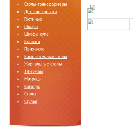
Столы-трансформеры
Детские кровати
Гостиные
Шкафы
Шкафы-купе
Кровати
Прихожие
Компьютерные столы
Журнальные столы
ТВ-тумбы
Матрацы
Комоды
Столы
Стулья