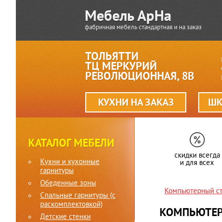
фабричная мебель стандартная и на заказ
ТОЛЬЯТТИ
ТЦ МЕРКУРИЙ
РЕВОЛЮЦИОННАЯ, 8В
КУХНИ НА ЗАКАЗ
ШК
КАТАЛОГ МЕБЕЛИ
скидки всегда
Кухни и кухонные
и для всех
гарнитуры
Обеденные зоны
Компьютерный ст
Спальные гарнитуры (c
раскомплектовкой)
КОМПЬЮТЕР
Детские стенки