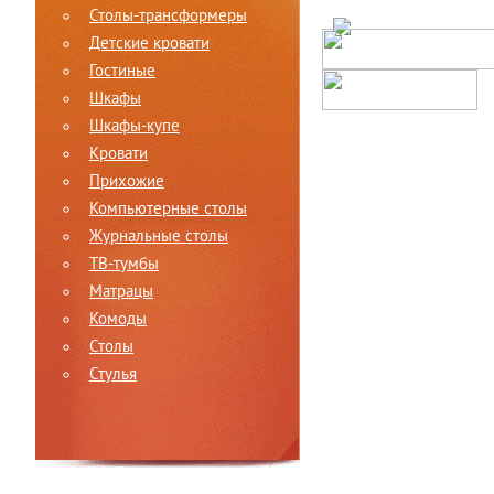
Столы-трансформеры
Детские кровати
Гостиные
Шкафы
Шкафы-купе
Кровати
Прихожие
Компьютерные столы
Журнальные столы
ТВ-тумбы
Матрацы
Комоды
Столы
Стулья