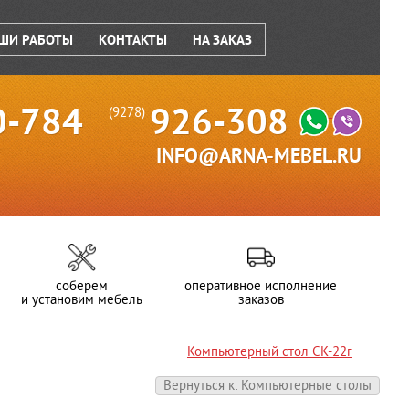
ШИ РАБОТЫ
КОНТАКТЫ
НА ЗАКАЗ
0-784
926-308
(9278)
INFO@ARNA-MEBEL.RU
соберем
оперативное исполнение
и установим мебель
заказов
Компьютерный стол СК-22г
Вернуться к: Компьютерные столы