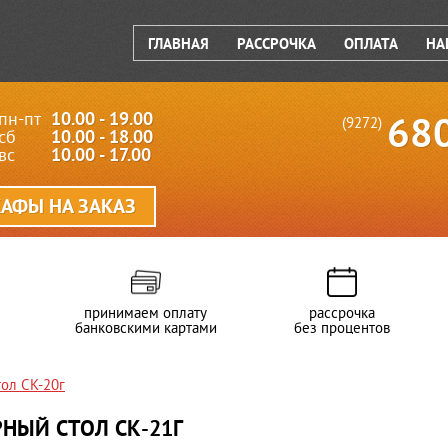
ГЛАВНАЯ
РАССРОЧКА
ОПЛАТА
НА
пн-пт
10.00 - 19.00
68
(9272)
сб
10.00 - 18.00
вс
10.00 - 17.00
АФЫ НА ЗАКАЗ
принимаем оплату
рассрочка
банковскими картами
без процентов
ол СК-20г
НЫЙ СТОЛ СК-21Г