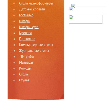
Столы-трансформеры
Детские кровати
Гостиные
Шкафы
Шкафы-купе
Кровати
Прихожие
Компьютерные столы
Журнальные столы
ТВ-тумбы
Матрацы
Комоды
Столы
Стулья