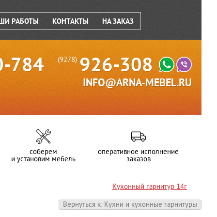
ШИ РАБОТЫ
КОНТАКТЫ
НА ЗАКАЗ
0-784
926-308
(9278)
INFO@ARNA-MEBEL.RU
соберем
оперативное исполнение
и установим мебель
заказов
Кухонный гарнитур 14г
Вернуться к: Кухни и кухонные гарнитуры