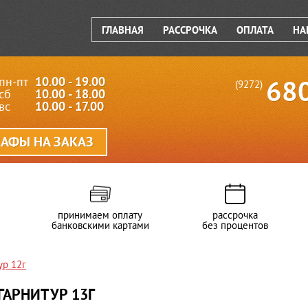
ГЛАВНАЯ
РАССРОЧКА
ОПЛАТА
НА
пн-пт
10.00 - 19.00
68
(9272)
сб
10.00 - 18.00
вс
10.00 - 17.00
АФЫ НА ЗАКАЗ
принимаем оплату
рассрочка
банковскими картами
без процентов
ур 12г
АРНИТУР 13Г