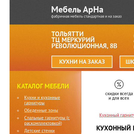
фабричная мебель стандартная и на заказ
ТОЛЬЯТТИ
ТЦ МЕРКУРИЙ
РЕВОЛЮЦИОННАЯ, 8В
КУХНИ НА ЗАКАЗ
ШК
КАТАЛОГ МЕБЕЛИ
скидки всегда
Кухни и кухонные
и для всех
гарнитуры
Обеденные зоны
Кухонный гарнит
Спальные гарнитуры (c
раскомплектовкой)
КУХОННЫЙ Г
Детские стенки