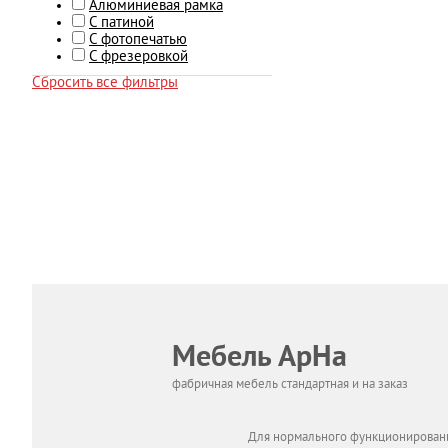
Алюминиевая рамка
С патиной
С фотопечатью
С фрезеровкой
Сбросить все фильтры
Мебель АрНа
фабричная мебель стандартная и на заказ
Для нормального функционировани