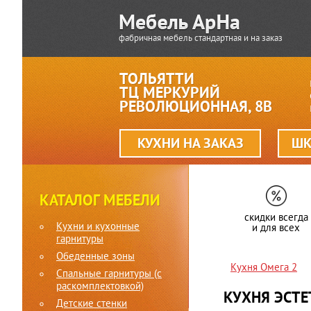
фабричная мебель стандартная и на заказ
ТОЛЬЯТТИ
ТЦ МЕРКУРИЙ
РЕВОЛЮЦИОННАЯ, 8В
КУХНИ НА ЗАКАЗ
ШК
КАТАЛОГ МЕБЕЛИ
скидки всегда
Кухни и кухонные
и для всех
гарнитуры
Обеденные зоны
Кухня Омега 2
Спальные гарнитуры (c
раскомплектовкой)
КУХНЯ ЭСТ
Детские стенки