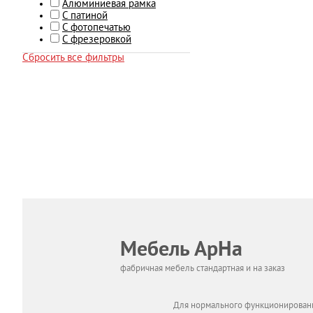
Алюминиевая рамка
С патиной
С фотопечатью
С фрезеровкой
Сбросить все фильтры
Мебель АрНа
фабричная мебель стандартная и на заказ
Для нормального функционировани