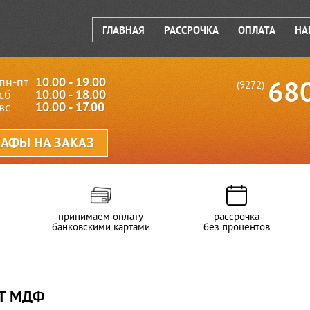
ГЛАВНАЯ
РАССРОЧКА
ОПЛАТА
НА
пн-пт
10.00 - 19.00
68
(9272)
сб
10.00 - 18.00
вс
10.00 - 17.00
АФЫ НА ЗАКАЗ
принимаем оплату
рассрочка
банковскими картами
без процентов
ЕТ МДФ