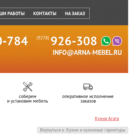
ШИ РАБОТЫ
КОНТАКТЫ
НА ЗАКАЗ
0-784
926-308
(9278)
INFO@ARNA-MEBEL.RU
соберем
оперативное исполнение
и установим мебель
заказов
Кухня Агата
Вернуться к: Кухни и кухонные гарнитуры