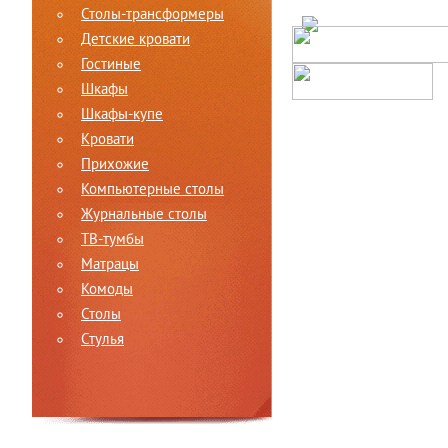
Столы-трансформеры
Детские кровати
Гостиные
Шкафы
Шкафы-купе
Кровати
Прихожие
Компьютерные столы
Журнальные столы
ТВ-тумбы
Матрацы
Комоды
Столы
Стулья