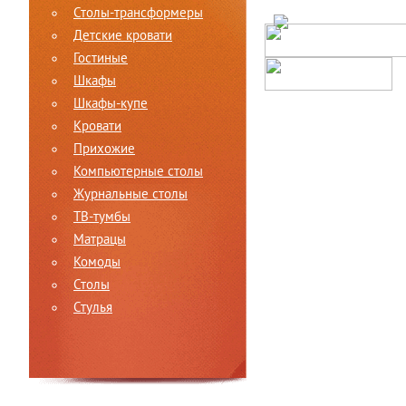
Столы-трансформеры
Детские кровати
Гостиные
Шкафы
Шкафы-купе
Кровати
Прихожие
Компьютерные столы
Журнальные столы
ТВ-тумбы
Матрацы
Комоды
Столы
Стулья