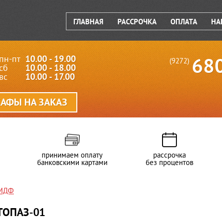
ГЛАВНАЯ
РАССРОЧКА
ОПЛАТА
НА
пн-пт
10.00 - 19.00
68
(9272)
сб
10.00 - 18.00
вс
10.00 - 17.00
АФЫ НА ЗАКАЗ
принимаем оплату
рассрочка
банковскими картами
без процентов
 МДФ
ТОПАЗ-01