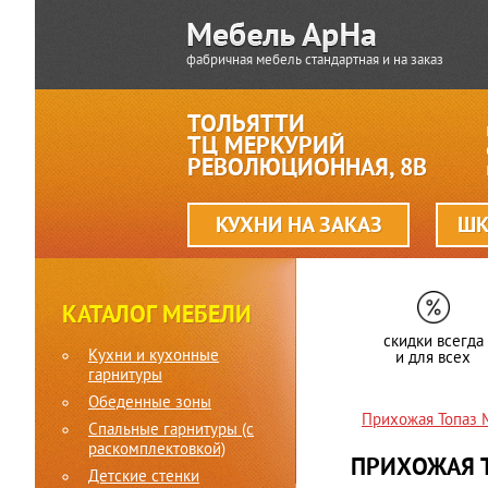
фабричная мебель стандартная и на заказ
ТОЛЬЯТТИ
ТЦ МЕРКУРИЙ
РЕВОЛЮЦИОННАЯ, 8В
КУХНИ НА ЗАКАЗ
ШК
КАТАЛОГ МЕБЕЛИ
скидки всегда
Кухни и кухонные
и для всех
гарнитуры
Обеденные зоны
Прихожая Топаз
Спальные гарнитуры (c
раскомплектовкой)
ПРИХОЖАЯ 
Детские стенки