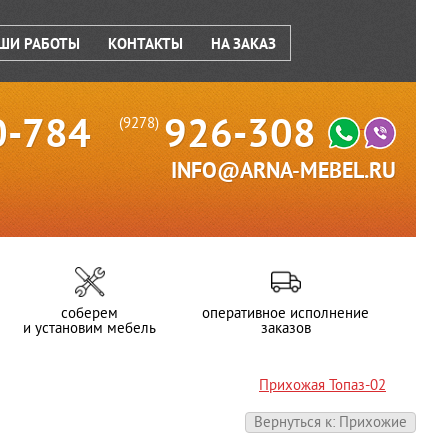
ШИ РАБОТЫ
КОНТАКТЫ
НА ЗАКАЗ
0-784
926-308
(9278)
INFO@ARNA-MEBEL.RU
соберем
оперативное исполнение
и установим мебель
заказов
Прихожая Топаз-02
Вернуться к: Прихожие