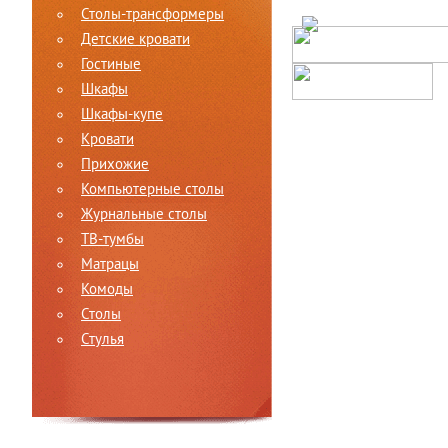
Столы-трансформеры
Детские кровати
Гостиные
Шкафы
Шкафы-купе
Кровати
Прихожие
Компьютерные столы
Журнальные столы
ТВ-тумбы
Матрацы
Комоды
Столы
Стулья