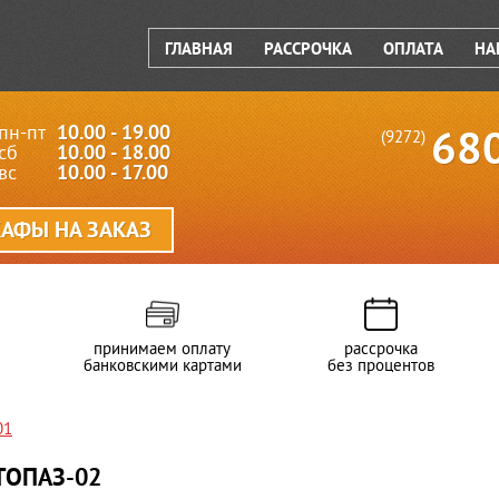
ГЛАВНАЯ
РАССРОЧКА
ОПЛАТА
НА
пн-пт
10.00 - 19.00
68
(9272)
сб
10.00 - 18.00
вс
10.00 - 17.00
АФЫ НА ЗАКАЗ
принимаем оплату
рассрочка
банковскими картами
без процентов
01
ТОПАЗ-02