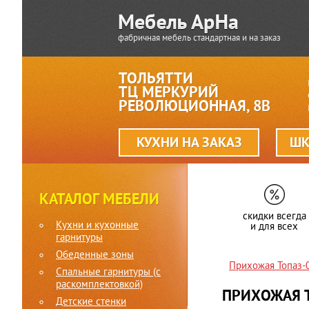
фабричная мебель стандартная и на заказ
ТОЛЬЯТТИ
ТЦ МЕРКУРИЙ
РЕВОЛЮЦИОННАЯ, 8В
КУХНИ НА ЗАКАЗ
ШК
КАТАЛОГ МЕБЕЛИ
скидки всегда
Кухни и кухонные
и для всех
гарнитуры
Обеденные зоны
Прихожая Топаз-
Спальные гарнитуры (c
раскомплектовкой)
ПРИХОЖАЯ 
Детские стенки