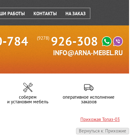
ШИ РАБОТЫ
КОНТАКТЫ
НА ЗАКАЗ
0-784
926-308
(9278)
INFO@ARNA-MEBEL.RU
соберем
оперативное исполнение
и установим мебель
заказов
Прихожая Топаз-03
Вернуться к: Прихожие