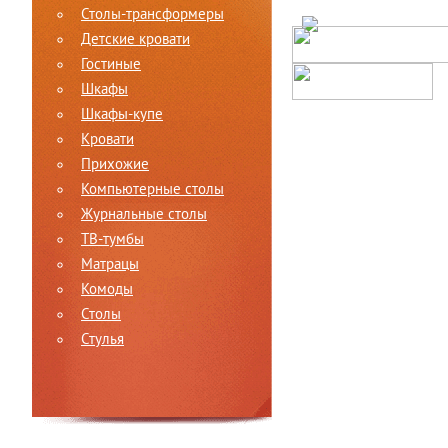
Столы-трансформеры
Детские кровати
Гостиные
Шкафы
Шкафы-купе
Кровати
Прихожие
Компьютерные столы
Журнальные столы
ТВ-тумбы
Матрацы
Комоды
Столы
Стулья