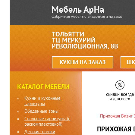
фабричная мебель стандартная и на заказ
ТОЛЬЯТТИ
ТЦ МЕРКУРИЙ
РЕВОЛЮЦИОННАЯ, 8В
КУХНИ НА ЗАКАЗ
ШК
КАТАЛОГ МЕБЕЛИ
скидки всегда
Кухни и кухонные
и для всех
гарнитуры
Обеденные зоны
Прихожая Визит-
Спальные гарнитуры (c
раскомплектовкой)
ПРИХОЖАЯ 
Детские стенки