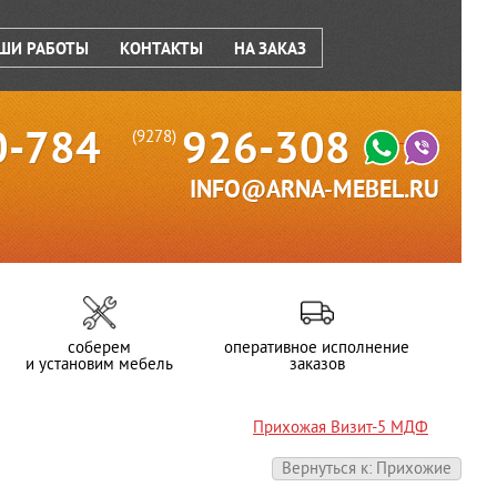
ШИ РАБОТЫ
КОНТАКТЫ
НА ЗАКАЗ
0-784
926-308
(9278)
INFO@ARNA-MEBEL.RU
соберем
оперативное исполнение
и установим мебель
заказов
Прихожая Визит-5 МДФ
Вернуться к: Прихожие