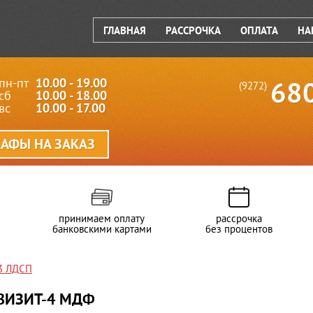
ГЛАВНАЯ
РАССРОЧКА
ОПЛАТА
НА
пн-пт
10.00 - 19.00
68
(9272)
сб
10.00 - 18.00
вс
10.00 - 17.00
АФЫ НА ЗАКАЗ
принимаем оплату
рассрочка
банковскими картами
без процентов
3 ЛДСП
ВИЗИТ-4 МДФ