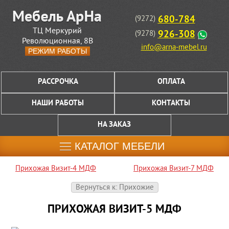
680-784
(9272)
ТЦ Меркурий
926-308
(9278)
Революционная, 8В
info@arna-mebel.ru
РЕЖИМ РАБОТЫ
РАССРОЧКА
ОПЛАТА
НАШИ РАБОТЫ
КОНТАКТЫ
НА ЗАКАЗ
КАТАЛОГ МЕБЕЛИ
Прихожая Визит-4 МДФ
Прихожая Визит-7 МДФ
Вернуться к: Прихожие
ПРИХОЖАЯ ВИЗИТ-5 МДФ