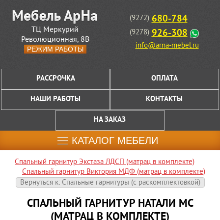
680-784
(9272)
ТЦ Меркурий
926-308
(9278)
Революционная, 8В
info@arna-mebel.ru
РЕЖИМ РАБОТЫ
РАССРОЧКА
ОПЛАТА
НАШИ РАБОТЫ
КОНТАКТЫ
НА ЗАКАЗ
КАТАЛОГ МЕБЕЛИ
Спальный гарнитур Экстаза ЛДСП (матрац в комплекте)
Спальный гарнитур Виктория МДФ (матрац в комплекте)
Вернуться к: Спальные гарнитуры (c раскомплектовкой)
СПАЛЬНЫЙ ГАРНИТУР НАТАЛИ МС
(МАТРАЦ В КОМПЛЕКТЕ)