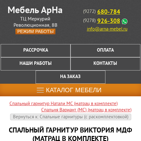
680-784
(9272)
ТЦ Меркурий
926-308
(9278)
Революционная, 8В
info@arna-mebel.ru
РЕЖИМ РАБОТЫ
РАССРОЧКА
ОПЛАТА
НАШИ РАБОТЫ
КОНТАКТЫ
НА ЗАКАЗ
КАТАЛОГ МЕБЕЛИ
Спальный гарнитур Натали МС (матрац в комплекте)
Спальня Вариант (МС) (матрац в комплекте)
Вернуться к: Спальные гарнитуры (c раскомплектовкой)
СПАЛЬНЫЙ ГАРНИТУР ВИКТОРИЯ МДФ
(МАТРАЦ В КОМПЛЕКТЕ)