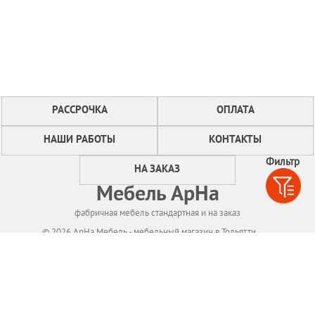
РАССРОЧКА
ОПЛАТА
НАШИ РАБОТЫ
КОНТАКТЫ
Фильтр
НА ЗАКАЗ
Мебель АрНа
фабричная мебель стандартная и на заказ
© 2026 АрНа Мебель - мебельный магазин в Тольятти
Политикa конфиденциальности
Для нормального функционирования сайта
мы используем технологию Cookies,
собираем информацию об IP адресе и местоположении посетителей.
Если Вы не согласны с этим, Вам следует прекратить пользование сайтом