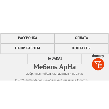
РАССРОЧКА
ОПЛАТА
НАШИ РАБОТЫ
КОНТАКТЫ
Фильтр
НА ЗАКАЗ
Мебель АрНа
фабричная мебель стандартная и на заказ
© 2026 АрНа Мебель - мебельный магазин в Тольятти
Политикa конфиденциальности
Для нормального функционирования сайта
мы используем технологию Cookies,
собираем информацию об IP адресе и местоположении посетителей.
Если Вы не согласны с этим, Вам следует прекратить пользование сайтом